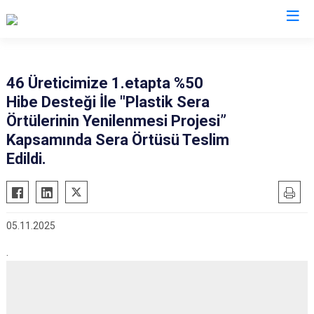
Erzurum
46 Üreticimize 1.etapta %50
Hibe Desteği İle "Plastik Sera
Aşkale
Oltu
Örtülerinin Yenilenmesi Projesi”
Çat
Olur
Kapsamında Sera Örtüsü Teslim
Hınıs
Pasinler
Edildi.
Horasan
Pazaryolu
Aziziye
Şenkaya
İspir
Tekman
05.11.2025
Karaçoban
Tortum
.
Karayazı
Uzundere
Köprüköy
Palandöken
Narman
Yakutiye