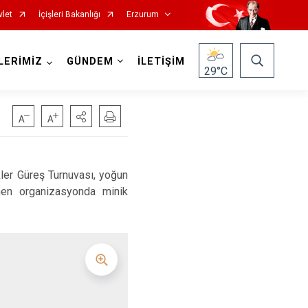
vlet
İçişleri Bakanlığı
Erzurum
LERİMİZ
GÜNDEM
İLETİŞİM
29
°C
er Güreş Turnuvası, yoğun
Oltu
enen organizasyonda minik
Olur
Pasinler
Pazaryolu
Şenkaya
Tekman