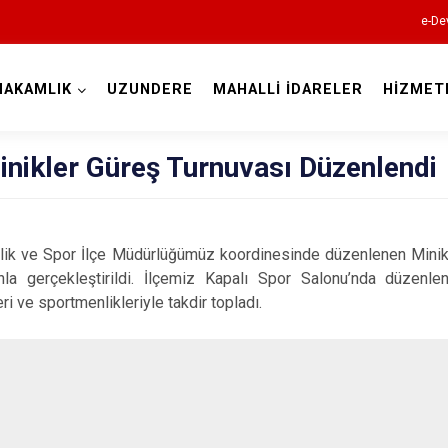
e-De
MAKAMLIK
UZUNDERE
MAHALLİ İDARELER
HİZMET
Erzurum
nikler Güreş Turnuvası Düzenlendi
lik ve Spor İlçe Müdürlüğümüz koordinesinde düzenlenen Minikl
Aşkale
la gerçekleştirildi. İlçemiz Kapalı Spor Salonu’nda düzenl
Çat
i ve sportmenlikleriyle takdir topladı.
Hınıs
Horasan
Aziziye
İspir