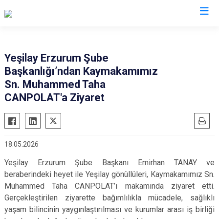
Erzurum
Yeşilay Erzurum Şube
Başkanlığı’ndan Kaymakamımız
Aşkale
Oltu
Sn. Muhammed Taha
Çat
Olur
CANPOLAT'a Ziyaret
Hınıs
Pasinler
Horasan
Pazaryolu
Aziziye
Şenkaya
18.05.2026
İspir
Tekman
Yeşilay Erzurum Şube Başkanı Emirhan TANAY ve
Karaçoban
Tortum
beraberindeki heyet ile Yeşilay gönüllüleri, Kaymakamımız Sn.
Karayazı
Uzundere
Muhammed Taha CANPOLAT’ı makamında ziyaret etti.
Gerçekleştirilen ziyarette bağımlılıkla mücadele, sağlıklı
Köprüköy
Palandöken
yaşam bilincinin yaygınlaştırılması ve kurumlar arası iş birliği
Narman
Yakutiye